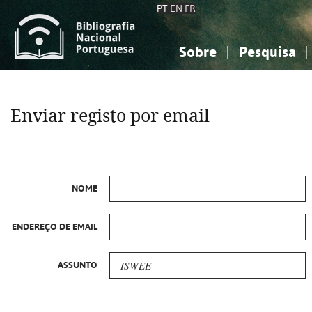
PT
EN
FR
Sobre
Pesquisa
Sobre a Bibliografia Nacional
Simples
Conhecimento, Informação...
Conhecimento, Informação...
Combinada
A
Enviar registo por email
Ciências sociais...
Ciências sociais...
Arte, desporto...
Arte, desporto...
NOME
ENDEREÇO DE EMAIL
ASSUNTO