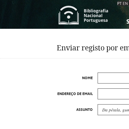
PT
EN
S
S
C
C
Enviar registo por em
C
C
A
A
NOME
ENDEREÇO DE EMAIL
ASSUNTO