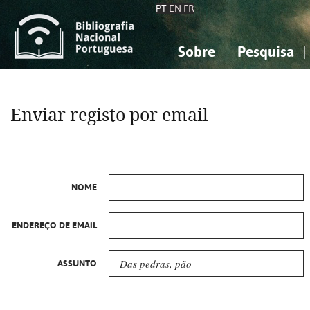
PT
EN
FR
Sobre
Pesquisa
Sobre a Bibliografia Nacional
Simples
Conhecimento, Informação...
Conhecimento, Informação...
Combinada
A
Enviar registo por email
Ciências sociais...
Ciências sociais...
Arte, desporto...
Arte, desporto...
NOME
ENDEREÇO DE EMAIL
ASSUNTO