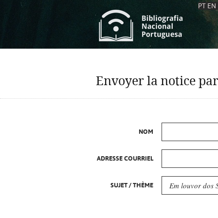
PT
EN
L
S
C
C
Envoyer la notice par
S
S
A
A
NOM
ADRESSE COURRIEL
SUJET / THÈME