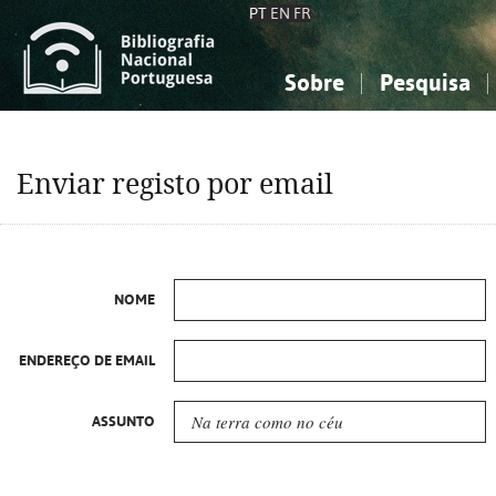
PT
EN
FR
Sobre
Pesquisa
Sobre a Bibliografia Nacional
Simples
Conhecimento, Informação...
Conhecimento, Informação...
Combinada
A
Enviar registo por email
Ciências sociais...
Ciências sociais...
Arte, desporto...
Arte, desporto...
NOME
ENDEREÇO DE EMAIL
ASSUNTO