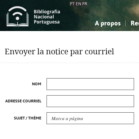
PT
EN
FR
A propos
Re
La Bibliographie Nationale
Simple
Connaissance, Information...
Connaissance, Information...
Avancée
Mes 
Envoyer la notice par courriel
Sciences sociales...
Sciences sociales...
Arts, sport...
Arts, sport...
NOM
ADRESSE COURRIEL
SUJET / THÈME