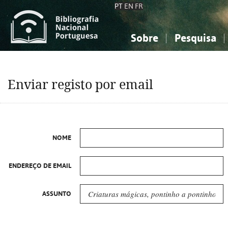
PT
EN
FR
Sobre
Pesquisa
Sobre a Bibliografia Nacional
Simples
Conhecimento, Informação...
Conhecimento, Informação...
Combinada
A
Enviar registo por email
Ciências sociais...
Ciências sociais...
Arte, desporto...
Arte, desporto...
NOME
ENDEREÇO DE EMAIL
ASSUNTO