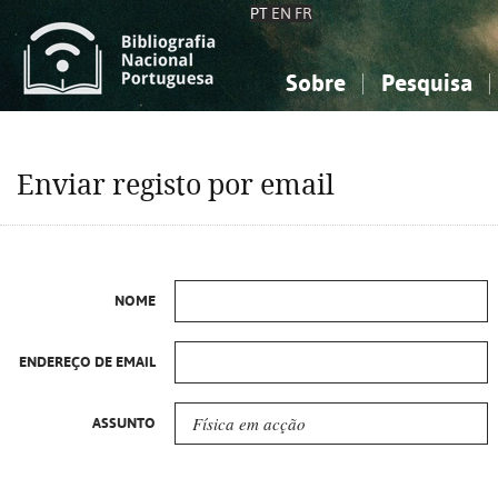
PT
EN
FR
Sobre
Pesquisa
Sobre a Bibliografia Nacional
Simples
Conhecimento, Informação...
Conhecimento, Informação...
Combinada
A
Enviar registo por email
Ciências sociais...
Ciências sociais...
Arte, desporto...
Arte, desporto...
NOME
ENDEREÇO DE EMAIL
ASSUNTO