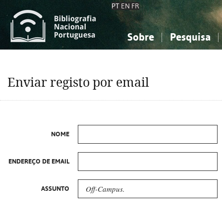
PT
EN
FR
Sobre
Pesquisa
Sobre a Bibliografia Nacional
Simples
Conhecimento, Informação...
Conhecimento, Informação...
Combinada
A
Enviar registo por email
Ciências sociais...
Ciências sociais...
Arte, desporto...
Arte, desporto...
NOME
ENDEREÇO DE EMAIL
ASSUNTO