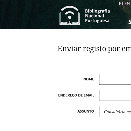
PT
EN
S
S
C
C
Enviar registo por em
C
C
A
A
NOME
ENDEREÇO DE EMAIL
ASSUNTO