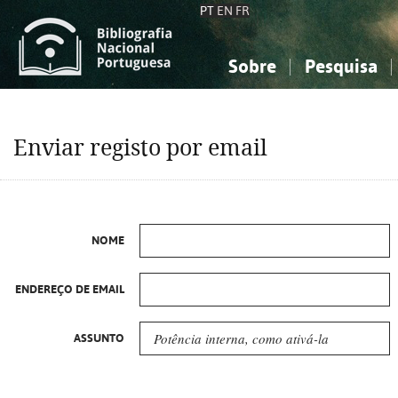
PT
EN
FR
Sobre
Pesquisa
Sobre a Bibliografia Nacional
Simples
Conhecimento, Informação...
Conhecimento, Informação...
Combinada
A
Enviar registo por email
Ciências sociais...
Ciências sociais...
Arte, desporto...
Arte, desporto...
NOME
ENDEREÇO DE EMAIL
ASSUNTO