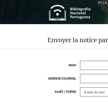
PT
EN
L
S
C
C
Envoyer la notice par
S
S
A
A
NOM
ADRESSE COURRIEL
SUJET / THÈME