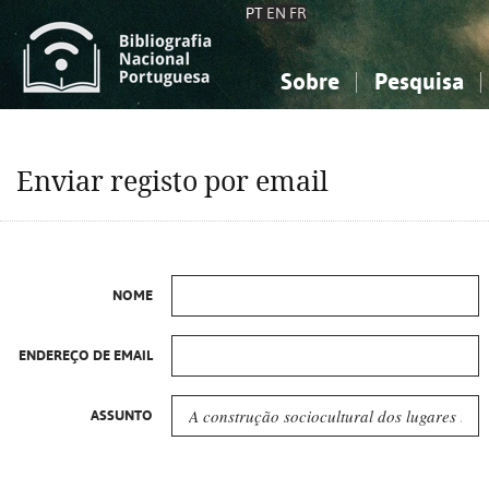
PT
EN
FR
Sobre
Pesquisa
Sobre a Bibliografia Nacional
Simples
Conhecimento, Informação...
Conhecimento, Informação...
Combinada
A
Enviar registo por email
Ciências sociais...
Ciências sociais...
Arte, desporto...
Arte, desporto...
NOME
ENDEREÇO DE EMAIL
ASSUNTO