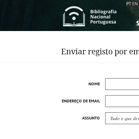
PT
EN
S
S
C
C
Enviar registo por em
C
C
A
A
NOME
ENDEREÇO DE EMAIL
ASSUNTO