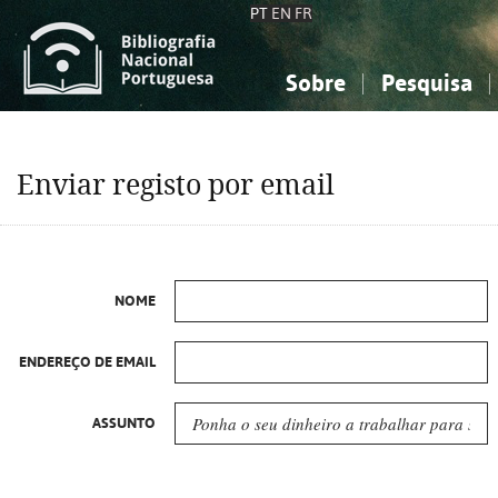
PT
EN
FR
Sobre
Pesquisa
Sobre a Bibliografia Nacional
Simples
Conhecimento, Informação...
Conhecimento, Informação...
Combinada
A
Enviar registo por email
Ciências sociais...
Ciências sociais...
Arte, desporto...
Arte, desporto...
NOME
ENDEREÇO DE EMAIL
ASSUNTO