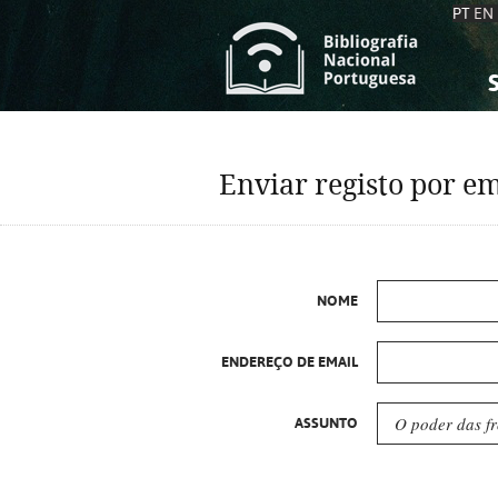
PT
EN
S
S
C
C
Enviar registo por em
C
C
A
A
NOME
ENDEREÇO DE EMAIL
ASSUNTO