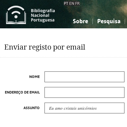
PT
EN
FR
Sobre
Pesquisa
Sobre a Bibliografia Nacional
Simples
Conhecimento, Informação...
Conhecimento, Informação...
Combinada
A
Enviar registo por email
Ciências sociais...
Ciências sociais...
Arte, desporto...
Arte, desporto...
NOME
ENDEREÇO DE EMAIL
ASSUNTO