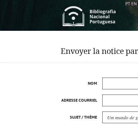
PT
EN
L
S
C
C
Envoyer la notice par
S
S
A
A
NOM
ADRESSE COURRIEL
SUJET / THÈME