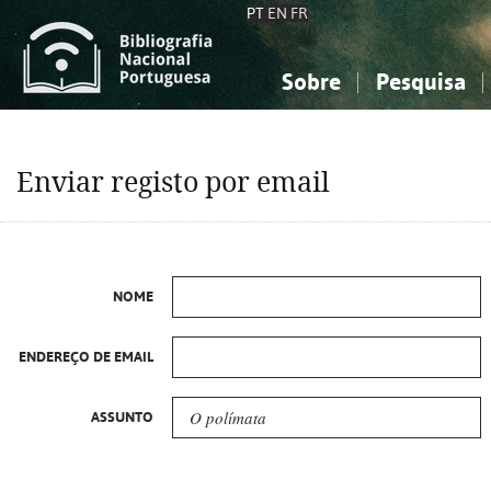
PT
EN
FR
Sobre
Pesquisa
Sobre a Bibliografia Nacional
Simples
Conhecimento, Informação...
Conhecimento, Informação...
Combinada
A
Enviar registo por email
Ciências sociais...
Ciências sociais...
Arte, desporto...
Arte, desporto...
NOME
ENDEREÇO DE EMAIL
ASSUNTO