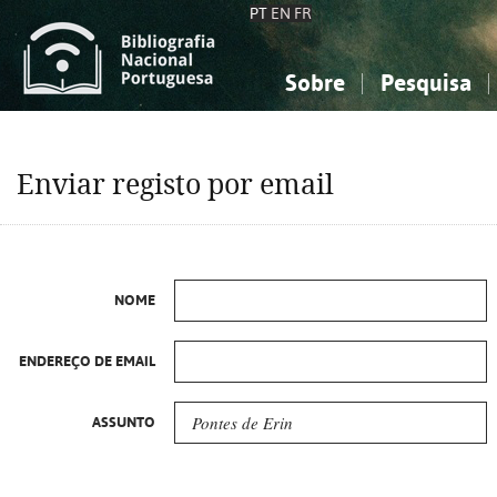
PT
EN
FR
Sobre
Pesquisa
Sobre a Bibliografia Nacional
Simples
Conhecimento, Informação...
Conhecimento, Informação...
Combinada
A
Enviar registo por email
Ciências sociais...
Ciências sociais...
Arte, desporto...
Arte, desporto...
NOME
ENDEREÇO DE EMAIL
ASSUNTO