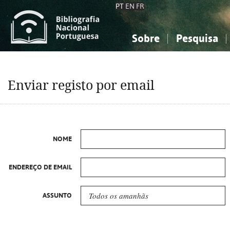
PT
EN
FR
Sobre
Pesquisa
Sobre a Bibliografia Nacional
Simples
Conhecimento, Informação...
Conhecimento, Informação...
Combinada
A
Enviar registo por email
Ciências sociais...
Ciências sociais...
Arte, desporto...
Arte, desporto...
NOME
ENDEREÇO DE EMAIL
ASSUNTO