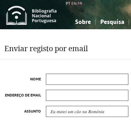
PT
EN
FR
Sobre
Pesquisa
Sobre a Bibliografia Nacional
Simples
Conhecimento, Informação...
Conhecimento, Informação...
Combinada
A
Enviar registo por email
Ciências sociais...
Ciências sociais...
Arte, desporto...
Arte, desporto...
NOME
ENDEREÇO DE EMAIL
ASSUNTO