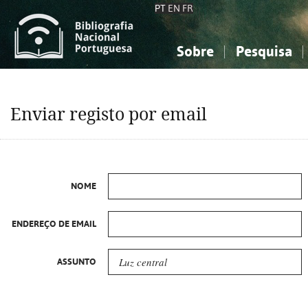
PT
EN
FR
Sobre
Pesquisa
Sobre a Bibliografia Nacional
Simples
Conhecimento, Informação...
Conhecimento, Informação...
Combinada
A
Enviar registo por email
Ciências sociais...
Ciências sociais...
Arte, desporto...
Arte, desporto...
NOME
ENDEREÇO DE EMAIL
ASSUNTO