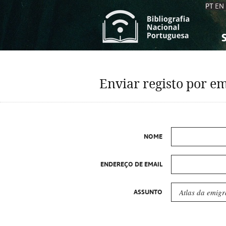
PT
EN
S
S
C
C
Enviar registo por em
C
C
A
A
NOME
ENDEREÇO DE EMAIL
ASSUNTO