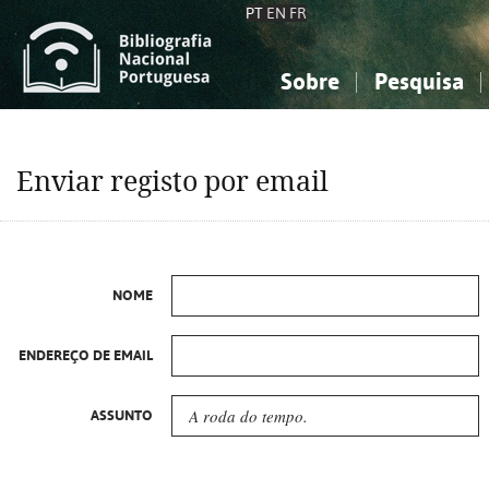
PT
EN
FR
Sobre
Pesquisa
Sobre a Bibliografia Nacional
Simples
Conhecimento, Informação...
Conhecimento, Informação...
Combinada
A
Enviar registo por email
Ciências sociais...
Ciências sociais...
Arte, desporto...
Arte, desporto...
NOME
ENDEREÇO DE EMAIL
ASSUNTO