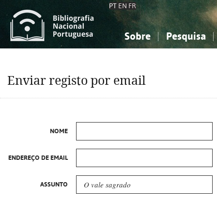
PT
EN
FR
Sobre
Pesquisa
Sobre a Bibliografia Nacional
Simples
Conhecimento, Informação...
Conhecimento, Informação...
Combinada
A
Enviar registo por email
Ciências sociais...
Ciências sociais...
Arte, desporto...
Arte, desporto...
NOME
ENDEREÇO DE EMAIL
ASSUNTO