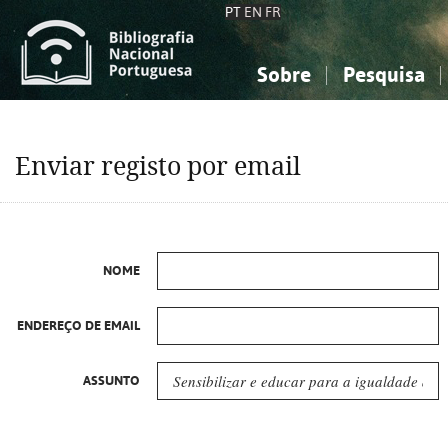
PT
EN
FR
Sobre
Pesquisa
Sobre a Bibliografia Nacional
Simples
Conhecimento, Informação...
Conhecimento, Informação...
Combinada
A
Enviar registo por email
Ciências sociais...
Ciências sociais...
Arte, desporto...
Arte, desporto...
NOME
ENDEREÇO DE EMAIL
ASSUNTO