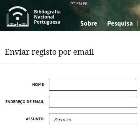
PT
EN
FR
Sobre
Pesquisa
Sobre a Bibliografia Nacional
Simples
Conhecimento, Informação...
Conhecimento, Informação...
Combinada
A
Enviar registo por email
Ciências sociais...
Ciências sociais...
Arte, desporto...
Arte, desporto...
NOME
ENDEREÇO DE EMAIL
ASSUNTO