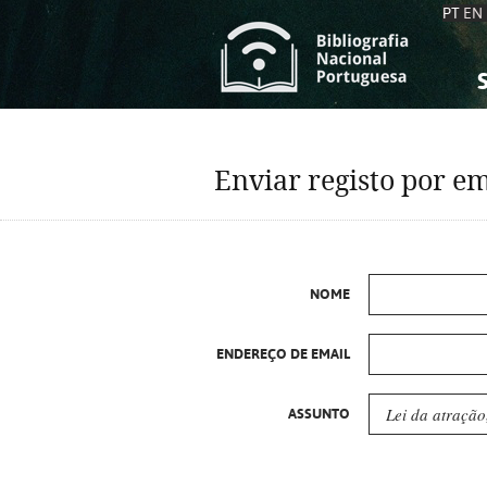
PT
EN
S
S
C
C
Enviar registo por em
C
C
A
A
NOME
ENDEREÇO DE EMAIL
ASSUNTO