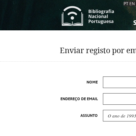
PT
EN
S
S
C
C
Enviar registo por em
C
C
A
A
NOME
ENDEREÇO DE EMAIL
ASSUNTO