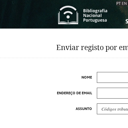
PT
EN
S
S
C
C
Enviar registo por em
C
C
A
A
NOME
ENDEREÇO DE EMAIL
ASSUNTO