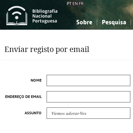
PT
EN
FR
Sobre
Pesquisa
Sobre a Bibliografia Nacional
Simples
Conhecimento, Informação...
Conhecimento, Informação...
Combinada
A
Enviar registo por email
Ciências sociais...
Ciências sociais...
Arte, desporto...
Arte, desporto...
NOME
ENDEREÇO DE EMAIL
ASSUNTO