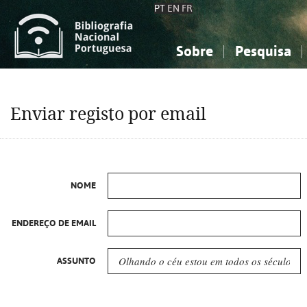
PT
EN
FR
Sobre
Pesquisa
Sobre a Bibliografia Nacional
Simples
Conhecimento, Informação...
Conhecimento, Informação...
Combinada
A
Enviar registo por email
Ciências sociais...
Ciências sociais...
Arte, desporto...
Arte, desporto...
NOME
ENDEREÇO DE EMAIL
ASSUNTO