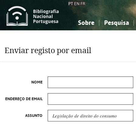
PT
EN
FR
Sobre
Pesquisa
Sobre a Bibliografia Nacional
Simples
Conhecimento, Informação...
Conhecimento, Informação...
Combinada
A
Enviar registo por email
Ciências sociais...
Ciências sociais...
Arte, desporto...
Arte, desporto...
NOME
ENDEREÇO DE EMAIL
ASSUNTO