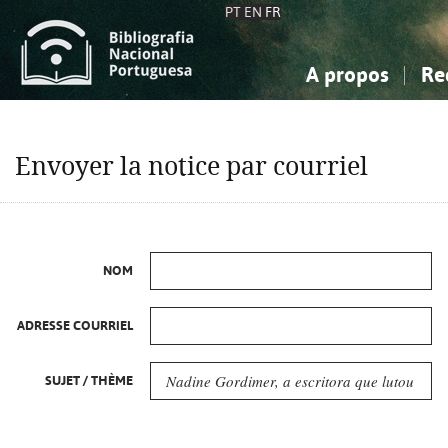
PT
EN
FR
A propos
Re
La Bibliographie Nationale
Simple
Connaissance, Information...
Connaissance, Information...
Avancée
Mes 
Envoyer la notice par courriel
Sciences sociales...
Sciences sociales...
Arts, sport...
Arts, sport...
NOM
ADRESSE COURRIEL
SUJET / THÈME