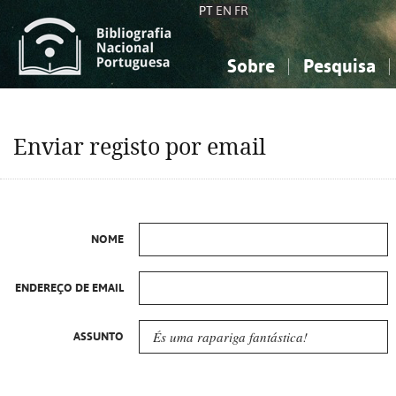
PT
EN
FR
Sobre
Pesquisa
Sobre a Bibliografia Nacional
Simples
Conhecimento, Informação...
Conhecimento, Informação...
Combinada
A
Enviar registo por email
Ciências sociais...
Ciências sociais...
Arte, desporto...
Arte, desporto...
NOME
ENDEREÇO DE EMAIL
ASSUNTO