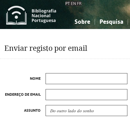
PT
EN
FR
Sobre
Pesquisa
Sobre a Bibliografia Nacional
Simples
Conhecimento, Informação...
Conhecimento, Informação...
Combinada
A
Enviar registo por email
Ciências sociais...
Ciências sociais...
Arte, desporto...
Arte, desporto...
NOME
ENDEREÇO DE EMAIL
ASSUNTO