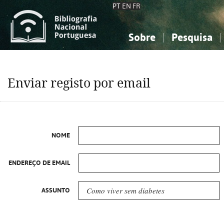
PT
EN
FR
Sobre
Pesquisa
Sobre a Bibliografia Nacional
Simples
Conhecimento, Informação...
Conhecimento, Informação...
Combinada
A
Enviar registo por email
Ciências sociais...
Ciências sociais...
Arte, desporto...
Arte, desporto...
NOME
ENDEREÇO DE EMAIL
ASSUNTO