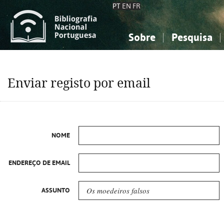
PT
EN
FR
Sobre
Pesquisa
Sobre a Bibliografia Nacional
Simples
Conhecimento, Informação...
Conhecimento, Informação...
Combinada
A
Enviar registo por email
Ciências sociais...
Ciências sociais...
Arte, desporto...
Arte, desporto...
NOME
ENDEREÇO DE EMAIL
ASSUNTO