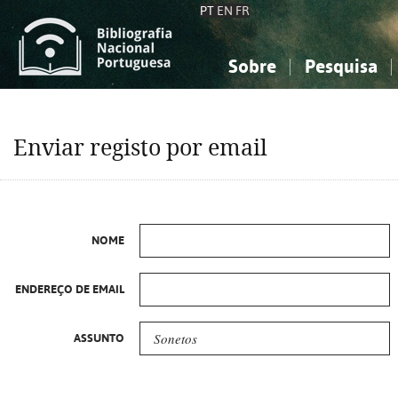
PT
EN
FR
Sobre
Pesquisa
Sobre a Bibliografia Nacional
Simples
Conhecimento, Informação...
Conhecimento, Informação...
Combinada
A
Enviar registo por email
Ciências sociais...
Ciências sociais...
Arte, desporto...
Arte, desporto...
NOME
ENDEREÇO DE EMAIL
ASSUNTO