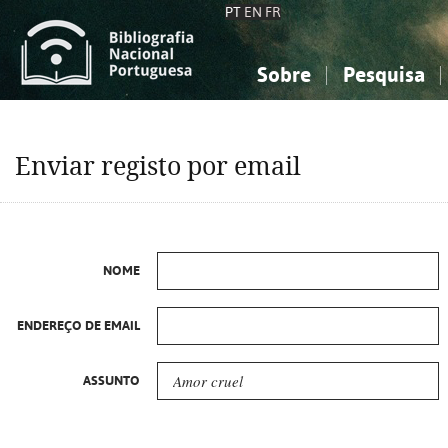
PT
EN
FR
Sobre
Pesquisa
Sobre a Bibliografia Nacional
Simples
Conhecimento, Informação...
Conhecimento, Informação...
Combinada
A
Enviar registo por email
Ciências sociais...
Ciências sociais...
Arte, desporto...
Arte, desporto...
NOME
ENDEREÇO DE EMAIL
ASSUNTO