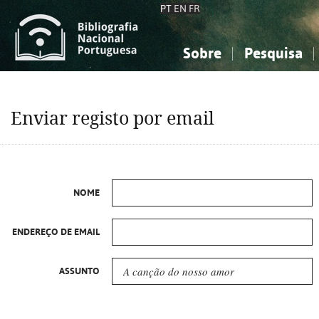
PT
EN
FR
Sobre
Pesquisa
Sobre a Bibliografia Nacional
Simples
Conhecimento, Informação...
Conhecimento, Informação...
Combinada
A
Enviar registo por email
Ciências sociais...
Ciências sociais...
Arte, desporto...
Arte, desporto...
NOME
ENDEREÇO DE EMAIL
ASSUNTO