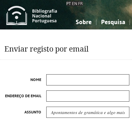
PT
EN
FR
Sobre
Pesquisa
Sobre a Bibliografia Nacional
Simples
Conhecimento, Informação...
Conhecimento, Informação...
Combinada
A
Enviar registo por email
Ciências sociais...
Ciências sociais...
Arte, desporto...
Arte, desporto...
NOME
ENDEREÇO DE EMAIL
ASSUNTO