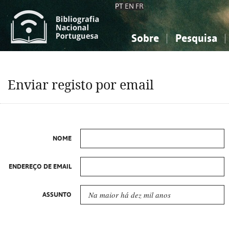
PT
EN
FR
Sobre
Pesquisa
Sobre a Bibliografia Nacional
Simples
Conhecimento, Informação...
Conhecimento, Informação...
Combinada
A
Enviar registo por email
Ciências sociais...
Ciências sociais...
Arte, desporto...
Arte, desporto...
NOME
ENDEREÇO DE EMAIL
ASSUNTO