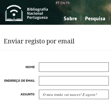
PT
EN
FR
Sobre
Pesquisa
Sobre a Bibliografia Nacional
Simples
Conhecimento, Informação...
Conhecimento, Informação...
Combinada
A
Enviar registo por email
Ciências sociais...
Ciências sociais...
Arte, desporto...
Arte, desporto...
NOME
ENDEREÇO DE EMAIL
ASSUNTO