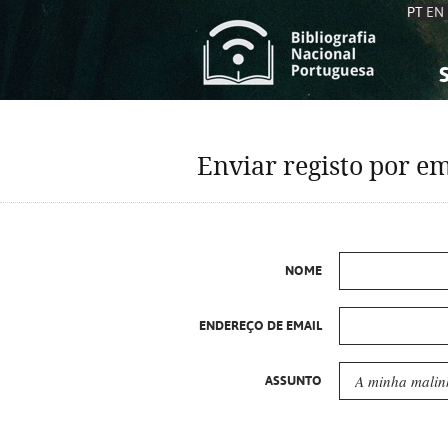
PT
EN
S
S
C
C
Enviar registo por em
C
C
A
A
NOME
ENDEREÇO DE EMAIL
ASSUNTO