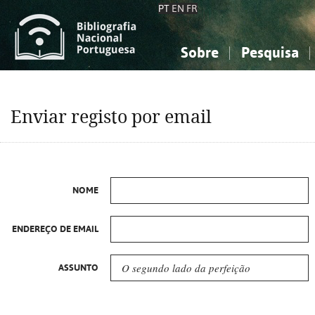
PT
EN
FR
Sobre
Pesquisa
Sobre a Bibliografia Nacional
Simples
Conhecimento, Informação...
Conhecimento, Informação...
Combinada
A
Enviar registo por email
Ciências sociais...
Ciências sociais...
Arte, desporto...
Arte, desporto...
NOME
ENDEREÇO DE EMAIL
ASSUNTO