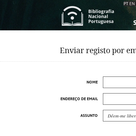
PT
EN
S
S
C
C
Enviar registo por em
C
C
A
A
NOME
ENDEREÇO DE EMAIL
ASSUNTO