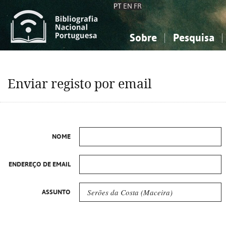
PT
EN
FR
Sobre
Pesquisa
Sobre a Bibliografia Nacional
Simples
Conhecimento, Informação...
Conhecimento, Informação...
Combinada
A
Enviar registo por email
Ciências sociais...
Ciências sociais...
Arte, desporto...
Arte, desporto...
NOME
ENDEREÇO DE EMAIL
ASSUNTO