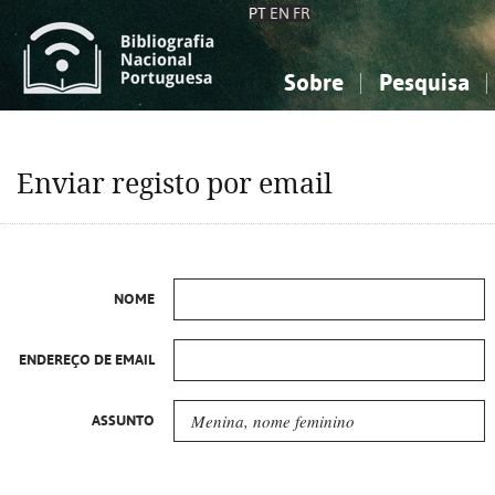
PT
EN
FR
Sobre
Pesquisa
Sobre a Bibliografia Nacional
Simples
Conhecimento, Informação...
Conhecimento, Informação...
Combinada
A
Enviar registo por email
Ciências sociais...
Ciências sociais...
Arte, desporto...
Arte, desporto...
NOME
ENDEREÇO DE EMAIL
ASSUNTO